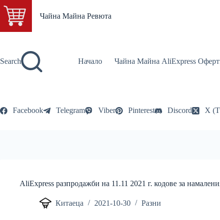
Skip
to
Чайна Майна Ревюта
content
Search
Начало
Чайна Майна AliExpress Оферт
Facebook
Telegram
Viber
Pinterest
Discord
X (T
AliExpress разпродажби на 11.11 2021 г. кодове за намалени
Китаеца
2021-10-30
Разни