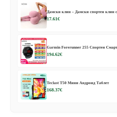
Дамски клин – Дамски спортен клин с
17.61€
Garmin Forerunner 255 Спортен Смар
194.62€
Teclast T50 Мини Андроид Таблет
168.37€