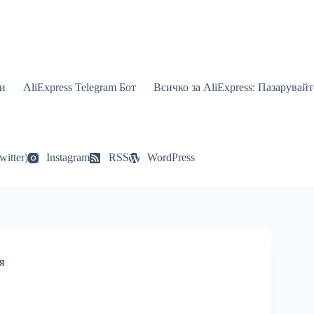
и
AliExpress Telegram Бот
Всичко за AliExpress: Пазарувай
witter)
Instagram
RSS
WordPress
я