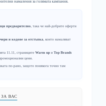
лнителни намаления за голямата кампания.
ици предварително
, така че най-добрите оферти
чери и кодове за отстъпка
, които намаляват
ята 11.11, страниците
Warm up
и
Top Brands
 промоционални цени.
чката по-рано, защото понякога точно там
 ЗА ВАС