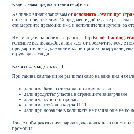
Къде гледам предварителните оферти
Аз лично винаги започвам от
основната „Warm up“ стра
полезни предложения. Според мен е добре да се разгледа с
стандартните промоции има и допълнителни купони за отс
Има и още една полезна страница:
Top Brands
Landing-Wa
големите разпродажби, а при част от продуктите вече е по
предварителното добавяне в кошницата за пазаруване дава
струва да се следи.
Как аз подхождам към 11.11
При такива кампании не разчитам само на един вид намал
дали има базова отстъпка от самия магазин
дали продуктът участва в страниците за загряване
дали има купон от продавача
дали има глобален код за 11.11
дали при добавяне в количката не излиза още нещо 
Това е най-практичният вариант, ако човек иска наистина д
промоция.