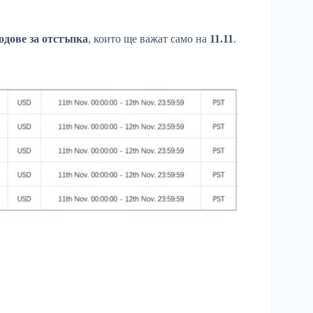
одове за отстъпка
, които ще важат само на
11.11
.