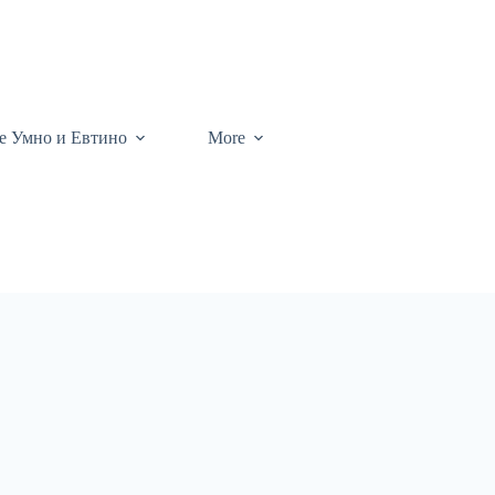
те Умно и Евтино
More