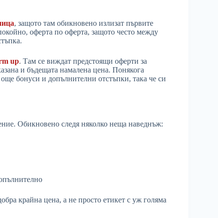
ница
, защото там обикновено излизат първите
покойно, оферта по оферта, защото често между
тъпка.
rm up
. Там се виждат предстоящи оферти за
казана и бъдещата намалена цена. Понякога
 още бонуси и допълнителни отстъпки, така че си
ение. Обикновено следя няколко неща наведнъж:
допълнително
обра крайна цена, а не просто етикет с уж голяма