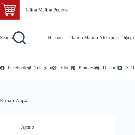
Skip
to
Чайна Майна Ревюта
content
Search
Начало
Чайна Майна AliExpress Оферт
Facebook
Telegram
Viber
Pinterest
Discord
X (T
Етикет
Аир4
Аудио