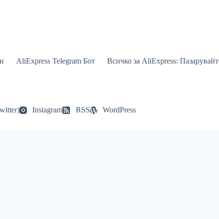
и
AliExpress Telegram Бот
Всичко за AliExpress: Пазарувай
witter)
Instagram
RSS
WordPress