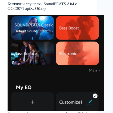
Безжични слушалки SoundPEATS Air4 с
QCC3071 aptX: Обзор