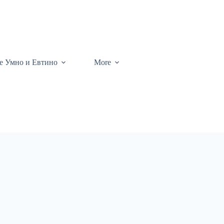
те Умно и Евтино
More