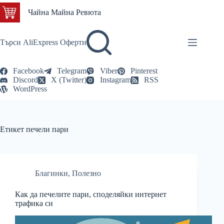
Skip
Чайна Майна Ревюта
to
content
Търси AliExpress Оферти
Facebook
Telegram
Viber
Pinterest
Discord
X (Twitter)
Instagram
RSS
WordPress
Етикет
печели пари
Благинки
,
Полезно
Как да печелите пари, споделяйки интернет
трафика си