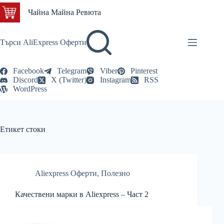
Skip
Чайна Майна Ревюта
to
content
Търси AliExpress Оферти
Facebook
Telegram
Viber
Pinterest
Discord
X (Twitter)
Instagram
RSS
WordPress
Етикет
стоки
Aliexpress Оферти
,
Полезно
Качествени марки в Aliexpress – Част 2