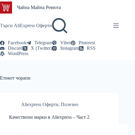
Skip
Чайна Майна Ревюта
to
content
Търси AliExpress Оферти
Facebook
Telegram
Viber
Pinterest
Discord
X (Twitter)
Instagram
RSS
WordPress
Етикет
чорапи
Aliexpress Оферти
,
Полезно
Качествени марки в Aliexpress – Част 2