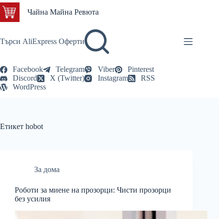
Skip
Чайна Майна Ревюта
to
content
Търси AliExpress Оферти
Facebook
Telegram
Viber
Pinterest
Discord
X (Twitter)
Instagram
RSS
WordPress
Етикет
hobot
За дома
Роботи за миене на прозорци: Чисти прозорци
без усилия