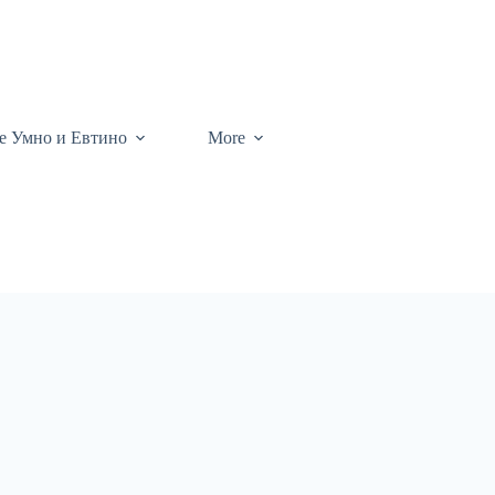
те Умно и Евтино
More