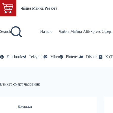
Skip
to
Чайна Майна Ревюта
content
Search
Начало
Чайна Майна AliExpress Оферт
Facebook
Telegram
Viber
Pinterest
Discord
X (T
Етикет
смарт часовник
Джаджи