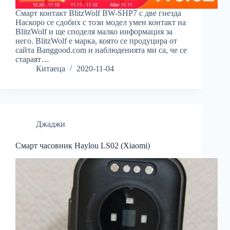
Смарт контакт BlitzWolf BW-SHP7 с две гнезда
Наскоро се сдобих с този модел умен контакт на
BlitzWolf и ще споделя малко информация за
него. BlitzWolf е марка, която се продуцира от
сайта Banggood.com и наблюденията ми са, че се
стараят…
Китаеца
2020-11-04
Джаджи
Смарт часовник Haylou LS02 (Xiaomi)