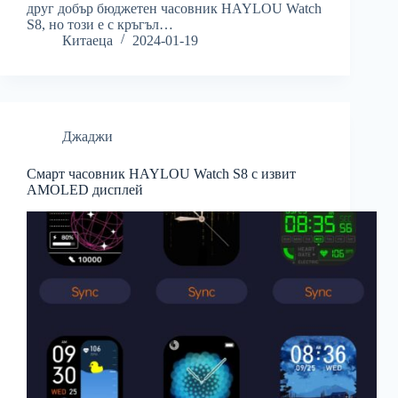
друг добър бюджетен часовник HAYLOU Watch
S8, но този е с кръгъл…
Китаеца
2024-01-19
Джаджи
Смарт часовник HAYLOU Watch S8 с извит
AMOLED дисплей