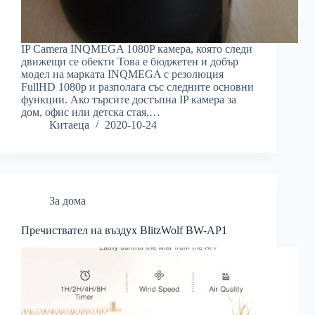
IP Camera INQMEGA 1080P камера, която следи
движещи се обекти Това е бюджетен и добър
модел на марката INQMEGA с резолюция
FullHD 1080p и разполага със следните основни
функции. Ако търсите достъпна IP камера за
дом, офис или детска стая,…
Китаеца
2020-10-24
За дома
Пречиствател на въздух BlitzWolf BW-AP1