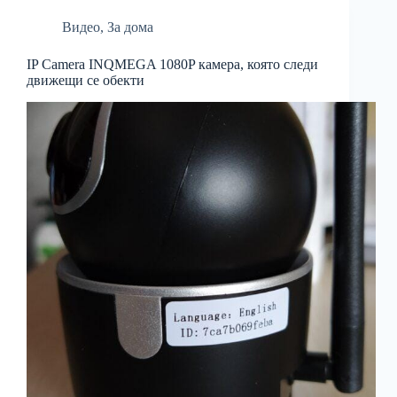
Видео
,
За дома
IP Camera INQMEGA 1080P камера, която следи
движещи се обекти