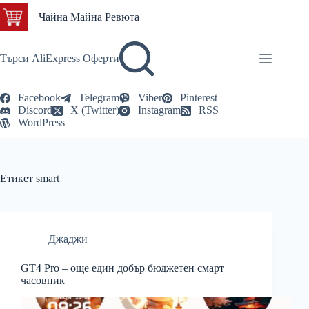
Skip
Чайна Майна Ревюта
to
content
Търси AliExpress Оферти
Facebook
Telegram
Viber
Pinterest
Discord
X (Twitter)
Instagram
RSS
WordPress
Етикет
smart
Джаджи
GT4 Pro – още един добър бюджетен смарт
часовник