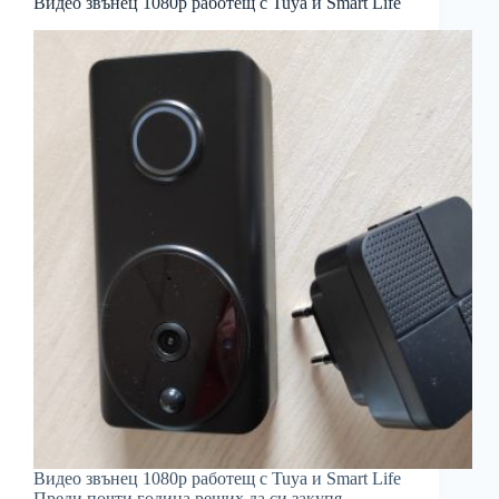
Видео звънец 1080p работещ с Tuya и Smart Life
Видео звънец 1080p работещ с Tuya и Smart Life
Преди почти година реших да си закупя