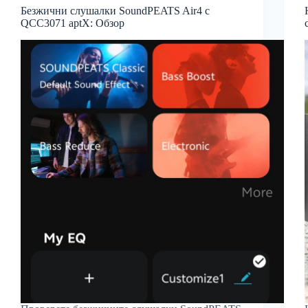
Безжични слушалки SoundPEATS Air4 с
QCC3071 aptX: Обзор