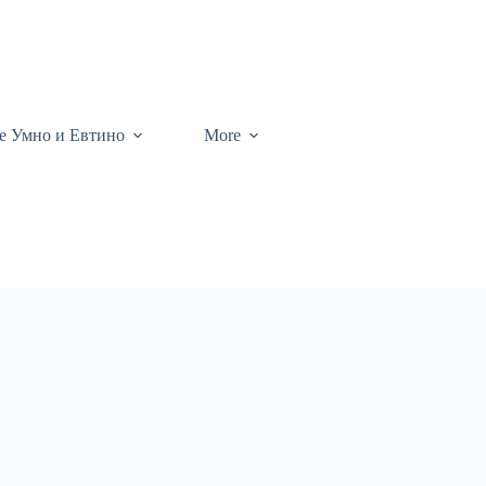
те Умно и Евтино
More