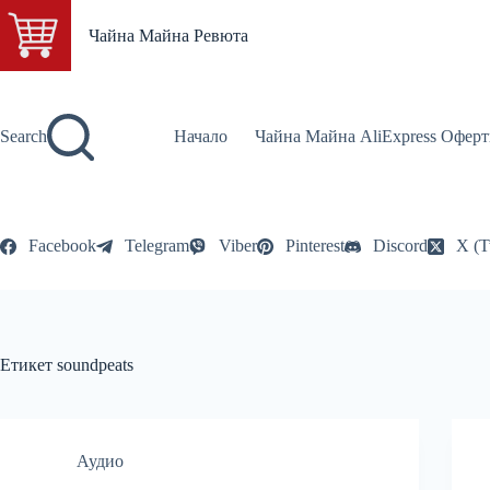
Skip
to
Чайна Майна Ревюта
content
Search
Начало
Чайна Майна AliExpress Оферт
Facebook
Telegram
Viber
Pinterest
Discord
X (T
Етикет
soundpeats
Аудио