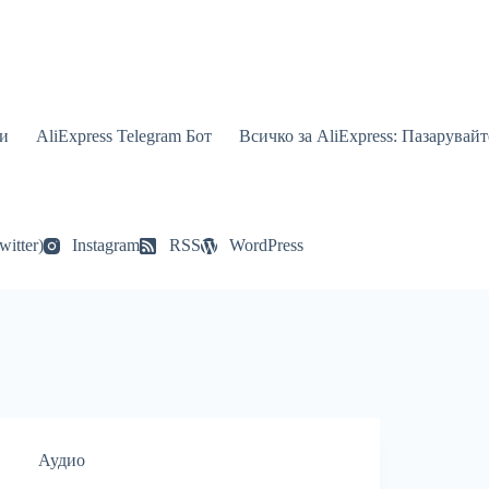
и
AliExpress Telegram Бот
Всичко за AliExpress: Пазарувай
witter)
Instagram
RSS
WordPress
Аудио