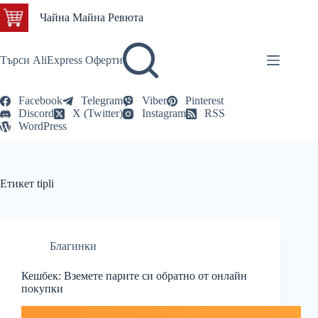
Skip
Чайна Майна Ревюта
to
content
Търси AliExpress Оферти
Facebook
Telegram
Viber
Pinterest
Discord
X (Twitter)
Instagram
RSS
WordPress
Етикет
tipli
Благинки
Кешбек: Вземете парите си обратно от онлайн
покупки